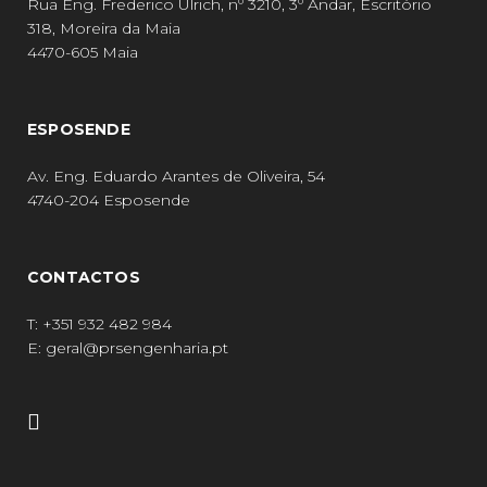
Rua Eng. Frederico Ulrich, nº 3210, 3º Andar, Escritório
318, Moreira da Maia
4470-605 Maia
ESPOSENDE
Av. Eng. Eduardo Arantes de Oliveira, 54
4740-204 Esposende
CONTACTOS
T:
+351 932 482 984
E:
geral@prsengenharia.pt